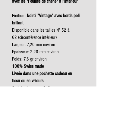
avec les "Feuilles de chêne" à l'intérieur
Finition:
Noirci "Vintage" avec bords poli
brillant
Disponible dans les tailles N° 52 à
62 (circonférence intérieur)
Largeur: 7,20 mm environ
Epaisseur: 2,20 mm environ
Poids: 7,6 gr environ
100% Swiss made
Livrée dans une pochette cadeau en
tissu ou en velours
Satisfaction garantie !!
Les créations de l’atelier FARINET sont
réalisées dans des conditions
écologiques maximales pour un plaisir
durable