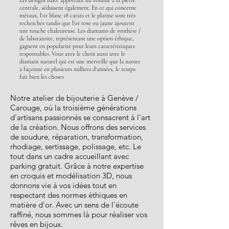
Les designs halo, apportant du volume à la pierre
centrale, séduisent également. En ce qui concerne
métaux, l'or blanc 18 carats et le platine sont très
recherchés tandis que l'or rose ou jaune ajoutent
une touche chaleureuse. Les diamants de synthèse /
de laboratoire, représentant une option éthique,
gagnent en popularité pour leurs caractéristiques
responsables. Vous avez le choix aussi avec le
diamant naturel qui est une merveille que la nature
a façonné en plusieurs milliers d'années
, le temps
fait bien les choses
Notre atelier de bijouterie à Genève /
Carouge, où la troisième générations
d'artisans passionnés se consacrent à l'art
de la création. Nous offrons des services
de soudure, réparation, transformation,
rhodiage, sertissage, polissage, etc. Le
tout dans un cadre accueillant avec
parking gratuit. Grâce à notre expertise
en croquis et modélisation 3D, nous
donnons vie à vos idées tout en
respectant des normes éthiques en
matière d'or. Avec un sens de l'écoute
raffiné, nous sommes là pour réaliser vos
rêves en bijoux.