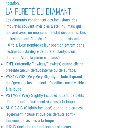
notation.
La pureté du diamant
Les diamants contiennent des inclusions, des
impuretés souvent invisibles à l’œil nu, mais qui
peuvent avoir un impact sur l’éclat des pierres. Ces
inclusions sont étudiées à la loupe grossissante
10 fois. Leur nombre et leur position entrent dans
l’estimation du degré de pureté (clarity) d’un
diamant. Ainsi, la pierre est classée :
IF/FL (Internally Flawless/Flawless) quand elle ne
présente aucun défaut interne ou de surface.
VVS1/VVS2 (Very Very Slightly Included) quand
de légères inclusions sont très difficilement visibles
à la loupe.
VS1/VS2 (Very Slightly Included) quand de petits
défauts sont difficilement visibles à la loupe.
SI1SI2-SI3 (Slightly Included) quand la pierre est
légèrement incluse et que ces défauts sont «
facilement » visibles à la loupe.
I1I2-I3 (Included) quand une ou plusieurs