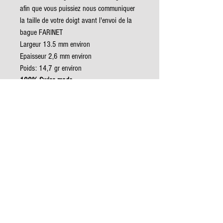
afin que vous puissiez nous communiquer
la taille de votre doigt avant l'envoi de la
bague FARINET
Largeur 13.5 mm environ
Epaisseur 2,6 mm environ
Poids: 14,7 gr environ
100% Swiss made
Satisfaction garantie !!
Livrée dans une pochette cadeau en
tissu ou en velours