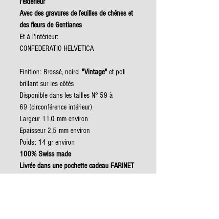
l'extérieur
Avec des gravures de feuilles de chênes et
des fleurs de Gentianes
Et à l'intérieur:
CONFEDERATIO HELVETICA
Finition: Brossé, noirci
"Vintage"
et poli
brillant sur les côtés
Disponible dans les tailles N° 59 à
69 (circonférence intérieur)
Largeur 11,0 mm environ
Epaisseur 2,5 mm environ
Poids: 14 gr environ
100% Swiss made
Livrée dans une pochette cadeau FARINET
en velours
Satisfaction garantie !
Les créations de l’atelier FARINET sont